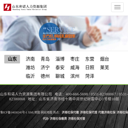
Toggl
navig
山东
济南
青岛
淄博
枣庄
东营
烟台
潍坊
济宁
泰安
威海
日照
莱芜
临沂
德州
聊城
滨州
菏泽
山东和诺人力资源集团有限公司 电话：400-666-5698 / 0531-82380067 / 0531-
82380068 地址：山东省济南市经十路中润世纪财富中心1号楼10层
鲁ICP备14030245号-1
XML地图
网站地图
热点：
济南社保代缴
济南社保代理
代缴济南社保
济南社保
代办
济南社保缴费
济南社保托管